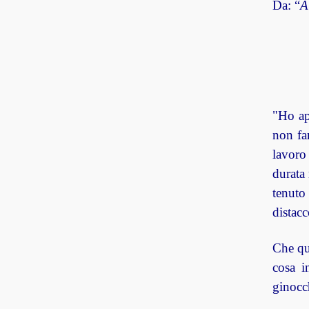
Da: “
A
"Ho ap
non far
lavoro
durata
tenuto 
distacc
Che qu
cosa i
ginocch