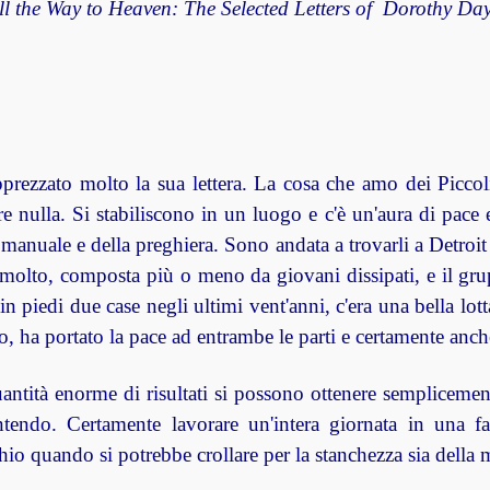
ll the Way to Heaven: The Selected Letters of Dorothy Da
prezzato molto la sua lettera. La cosa che amo dei Picco
e nulla. Si stabiliscono in un luogo e c'è un'aura di pace 
 manuale e della preghiera. Sono andat
a
a trovarli a Detroit
 molto, composta più o meno da giovani dissipati, e il gr
in piedi due case negli ultimi vent'anni, c'era una bella lo
o, ha portato la pace ad entrambe le parti e certamente anc
antità enorme di risultati si possono ottenere sempliceme
ntendo. Certamente lavorare un'intera giornata in una fa
io quando si potrebbe crollare per la stanchezza sia della 